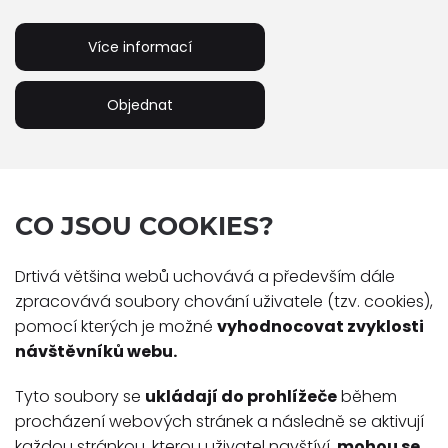
Více informací
Objednat
CO JSOU COOKIES?
Drtivá většina webů uchovává a především dále
zpracovává soubory chování uživatele (tzv. cookies),
pomocí kterých je možné
vyhodnocovat zvyklosti
návštěvníků webu.
Tyto soubory se
ukládají do prohlížeče
během
procházení webových stránek a následně se aktivují
každou stránkou, kterou uživatel navštíví,
mohou se