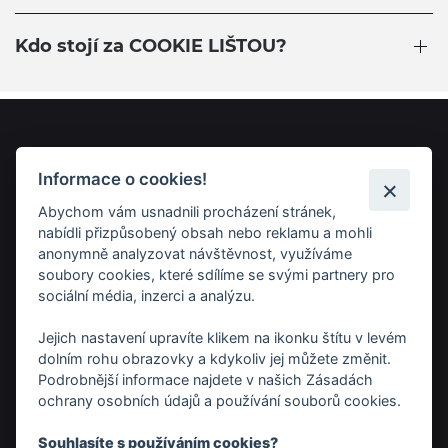
Kdo stojí za COOKIE LIŠTOU?
Informace o cookies!
Abychom vám usnadnili procházení stránek,
Provozovatel
nabídli přizpůsobený obsah nebo reklamu a mohli
Weboo s.r.o.
anonymně analyzovat návštěvnost, využíváme
Husinecká 903/10
soubory cookies, které sdílíme se svými partnery pro
sociální média, inzerci a analýzu.
Praha 3
130 00
Jejich nastavení upravíte klikem na ikonku štítu v levém
dolním rohu obrazovky a kdykoliv jej můžete změnit.
Kancelář
Podrobnější informace najdete v našich Zásadách
Weboo s.r.o.
ochrany osobních údajů a používání souborů cookies.
Třída Tomáše Bati 1547
Souhlasíte s používáním cookies?
Zlín