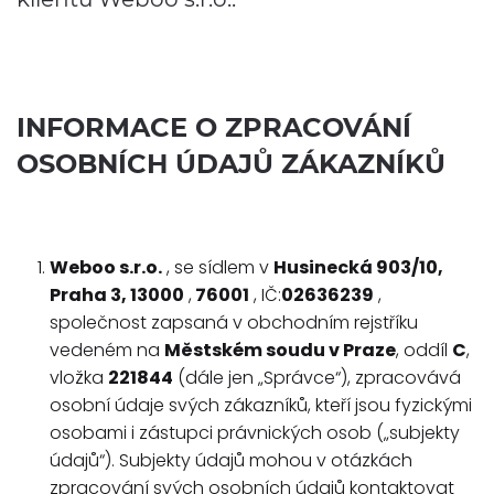
INFORMACE O ZPRACOVÁNÍ
OSOBNÍCH ÚDAJŮ ZÁKAZNÍKŮ
Weboo s.r.o.
, se sídlem v
Husinecká 903/10,
Praha 3, 13000
,
76001
, IČ:
02636239
,
společnost zapsaná v obchodním rejstříku
vedeném na
Městském soudu v Praze
, oddíl
C
,
vložka
221844
(dále jen „Správce“), zpracovává
osobní údaje svých zákazníků, kteří jsou fyzickými
osobami i zástupci právnických osob („subjekty
údajů“). Subjekty údajů mohou v otázkách
zpracování svých osobních údajů kontaktovat