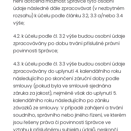
není dotčena možnost Správce tyto osobní
údaje následně dále zpracovávat (v nezbytném
rozsahu) k účelu podle článku 3.2, 3.3 a/nebo 3.4
výše;
4.2. k účelu podle čl. 3.2 výše budou osobní údaje
zpracovávány po dobu trvání příslušné právní
povinnosti Správce;
4.3. k účelu podle čl. 3.3 výše budou osobní údaje
zpracovávány do uplynutí 4. kalendářního roku
následujícího po skončení záruční doby podle
smlouvy (pokud byla ve smlouvě sjednána
záruka za jakost), nejméně však do uplynutí 5.
kalendářního roku následujícího po zániku
závazků ze smlouvy. V případě zahájení a trvání
soudního, správního nebo jiného řízení, ve kterém
jsou řešeny práva či povinnosti Správce ve
vztahu k příslušnému subjektu údajů, neskončí