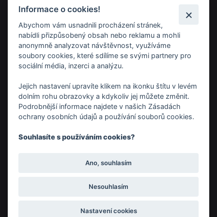
Informace o cookies!
Abychom vám usnadnili procházení stránek,
Provozovatel
nabídli přizpůsobený obsah nebo reklamu a mohli
Weboo s.r.o.
anonymně analyzovat návštěvnost, využíváme
Husinecká 903/10
soubory cookies, které sdílíme se svými partnery pro
sociální média, inzerci a analýzu.
Praha 3
130 00
Jejich nastavení upravíte klikem na ikonku štítu v levém
dolním rohu obrazovky a kdykoliv jej můžete změnit.
Kancelář
Podrobnější informace najdete v našich Zásadách
Weboo s.r.o.
ochrany osobních údajů a používání souborů cookies.
Třída Tomáše Bati 1547
Souhlasíte s používáním cookies?
Zlín
760 01
Ano, souhlasím
Web & E-mail
www.weboo.eu
Nesouhlasím
podpora@weboo.agency
Nastavení cookies
info@weboo.eu